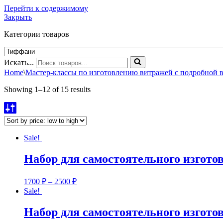
Перейти к содержимому
Закрыть
Категории товаров
Искать...
Home
\
Мастер-классы по изготовлению витражей с подробной 
Showing 1–12 of 15 results
Sale!
Набор для самостоятельного изгот
1700
₽
–
2500
₽
Sale!
Набор для самостоятельного изгото