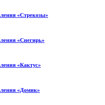
вления «Стрекозы»
вления «Снегирь»
вления «Кактус»
овления «Домик»