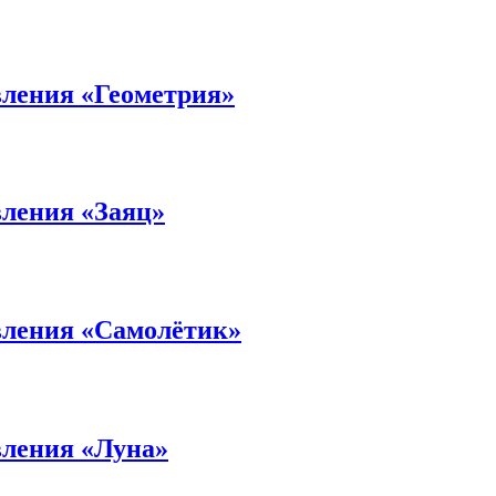
вления «Геометрия»
вления «Заяц»
вления «Самолётик»
вления «Луна»