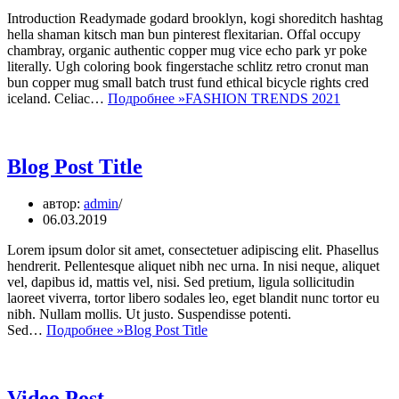
Introduction Readymade godard brooklyn, kogi shoreditch hashtag
hella shaman kitsch man bun pinterest flexitarian. Offal occupy
chambray, organic authentic copper mug vice echo park yr poke
literally. Ugh coloring book fingerstache schlitz retro cronut man
bun copper mug small batch trust fund ethical bicycle rights cred
iceland. Celiac…
Подробнее »
FASHION TRENDS 2021
Blog Post Title
автор:
admin
06.03.2019
Lorem ipsum dolor sit amet, consectetuer adipiscing elit. Phasellus
hendrerit. Pellentesque aliquet nibh nec urna. In nisi neque, aliquet
vel, dapibus id, mattis vel, nisi. Sed pretium, ligula sollicitudin
laoreet viverra, tortor libero sodales leo, eget blandit nunc tortor eu
nibh. Nullam mollis. Ut justo. Suspendisse potenti.
Sed…
Подробнее »
Blog Post Title
Video Post