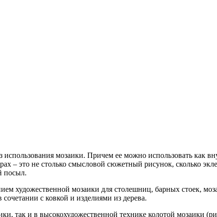
ез использования мозаики. Причем ее можно использовать как в
ах – это не столько смысловой сюжетный рисунок, сколько эклек
й посыл.
ием художественной мозаики для столешниц, барных стоек, моза
 сочетании с ковкой и изделиями из дерева.
ки, так и в высокохудожественной технике колотой мозаики (р